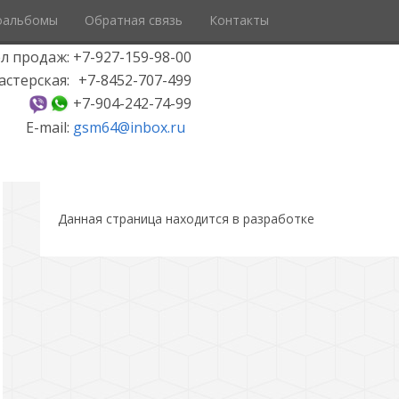
оальбомы
Обратная связь
Контакты
л продаж:
+7-927-159-98-00
астерская:
+7-8452-707-499
+7-904-242-74-99
E-mail:
gsm64@inbox.ru
Данная страница находится в разработке